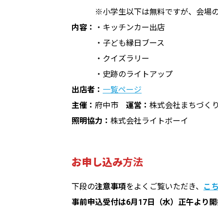
※小学生以下は無料ですが、会場の
内容：
・キッチンカー出店
・子ども縁日ブース
・クイズラリー
・史跡のライトアップ
出店者：
一覧ページ
主催：
府中市
運営：
株式会社まちづく
照明協力：
株式会社ライトボーイ
お申し込み
方法
下段の
注意事項
をよくご覧いただき、
こ
事前申込受付は6月17日（水）正午より開