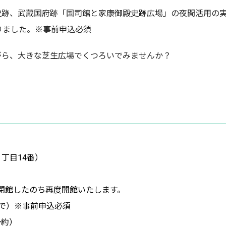
史跡、武蔵国府跡「国司館と家康御殿史跡広場」の夜間活用の
りました。※事前申込必須
がら、大きな芝生広場でくつろいでみませんか？
丁目14番）
閉館したのち再度開館いたします。
まで）※事前申込必須
予約）