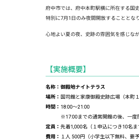
府中市では、府中本町駅横に所在する国
特別に7月1日のみ夜間開放することとな
心地よい夏の夜、史跡の雰囲気を感じな
【実施概要】
名称：御殿地ナイトテラス
場所：
国司館と家康御殿史跡広場（本町１
時間：
18:00～21:00
※17:00までの通常開館の後、一度
定員：
先着1,000名（１申込につき10名
費用：
１人 500円（小学生以下無料、要