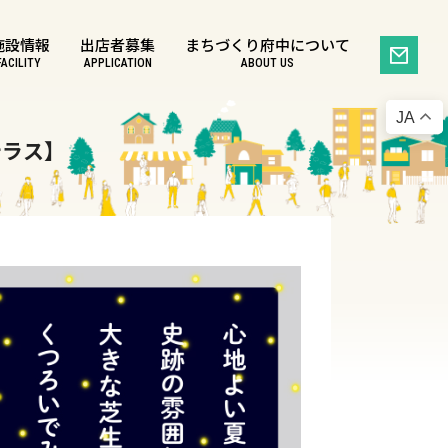
施設情報
出店者募集
まちづくり府中について
FACILITY
APPLICATION
ABOUT US
JA
テラス】