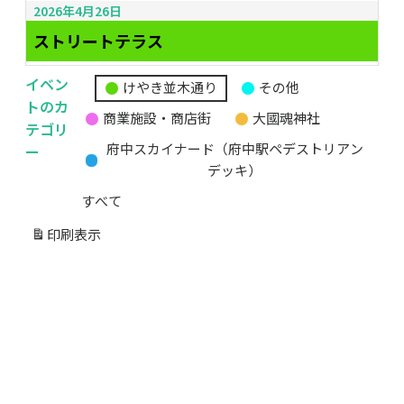
2026年4月26日
ストリートテラス
イベン
けやき並木通り
その他
無
トのカ
商業施設・商店街
大國魂神社
題
テゴリ
の
ー
府中スカイナード（府中駅ペデストリアン
カ
デッキ）
テ
すべて
ゴ
リ
印刷
表示
ー