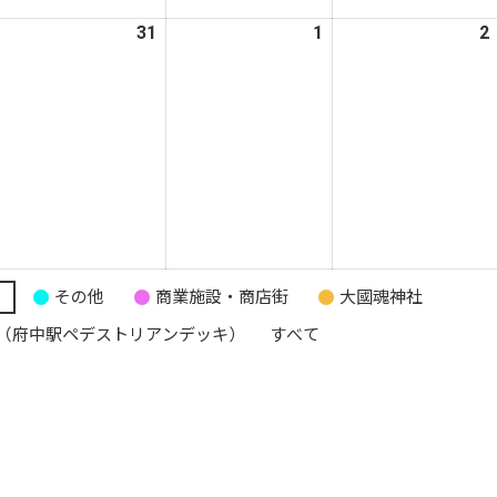
月
月
月
025
31
2025
1
2026
2
3
24
25
年
年
年
日
日
日
2
12
1
月
月
月
0
31
1
日
日
日
り
その他
商業施設・商店街
大國魂神社
（府中駅ペデストリアンデッキ）
すべて