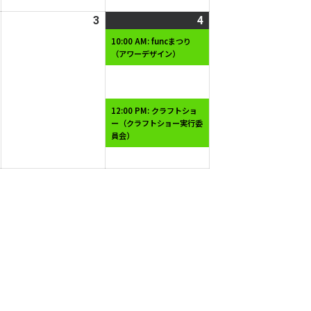
月
月
月
2026
3
2026
4
2026
(2
26
27
28
年
年
年
件
日
日
日
10:00 AM: funcまつり
（アワーデザイン）
1
1
1
の
月
月
月
イ
2
3
4
ベ
日
日
日
ン
12:00 PM: クラフトショ
ー（クラフトショー実行委
ト)
員会）