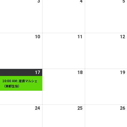
025
3
2025
4
2025
5
日
日
日
年
年
年
2
12
12
月
月
月
3
4
日
日
日
025
10
2025
11
2025
12
年
年
年
2
12
12
月
月
月
10
11
日
日
日
025
17
2025
(1
18
2025
19
年
年
件
年
10:00 AM: 産直マルシェ
（東都生協）
2
12
の
12
月
月
イ
月
6
17
ベ
18
日
日
ン
日
025
24
2025
25
2025
26
ト)
年
年
年
2
12
12