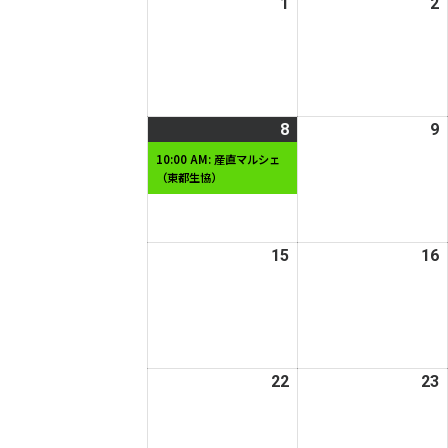
1
2025
2
2
日
日
年
12
1
月
1
2
日
8
2025
(1
9
2
年
件
10:00 AM: 産直マルシェ
（東都生協）
12
の
1
月
イ
8
ベ
9
日
ン
15
2025
16
2
ト)
年
12
1
月
15
1
日
22
2025
23
2
年
12
1