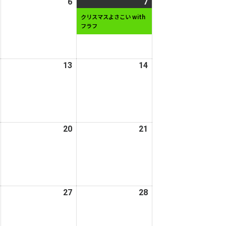
2025
6
2025
7
2025
(1
日
日
年
年
年
件
クリスマスよさこい with
フラフ
12
12
12
の
月
月
月
イ
5
6
7
ベ
日
日
日
ン
2025
13
2025
14
2025
ト)
年
年
年
12
12
12
月
月
月
12
13
14
日
日
日
2025
20
2025
21
2025
年
年
年
12
12
12
月
月
月
19
20
21
日
日
日
2025
27
2025
28
2025
年
年
年
12
12
12