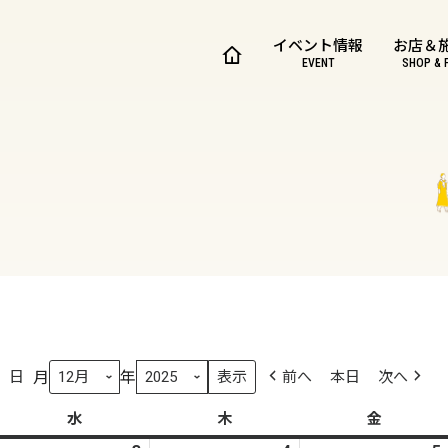
イベント情報
お店＆
EVENT
SHOP & 
月
年
日
前へ
本日
次へ
水
水
木
木
金
金
曜
曜
曜