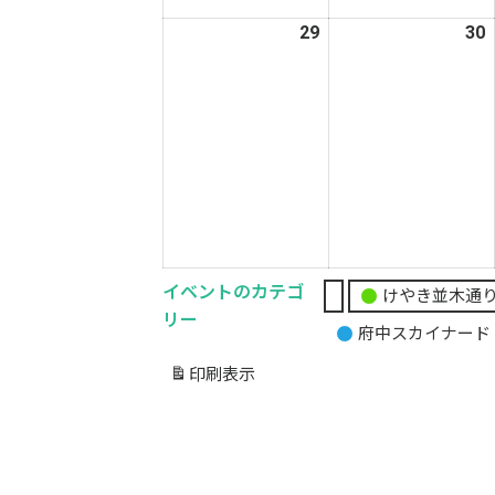
月
29
2025
30
2
22
2
年
日
12
1
月
29
3
日
イベントのカテゴ
けやき並木通
無
リー
府中スカイナード
題
の
印刷
表示
カ
テ
ゴ
リ