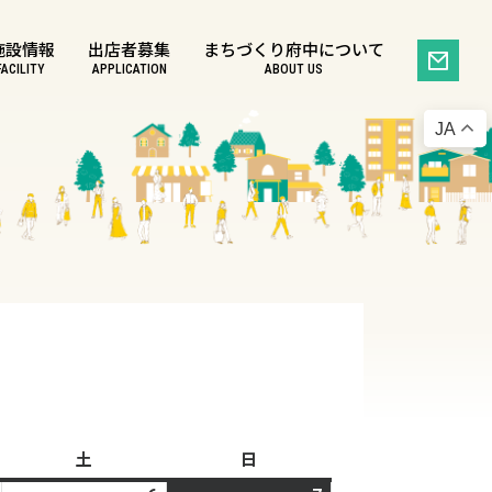
施設情報
出店者募集
まちづくり府中について
FACILITY
APPLICATION
ABOUT US
JA
土
土
日
日
曜
曜