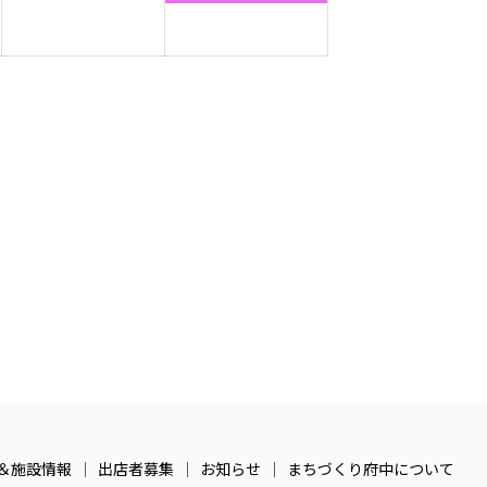
月
月
月
イ
27
28
1
ベ
日
日
日
ン
ト)
＆施設情報
出店者募集
お知らせ
まちづくり府中について