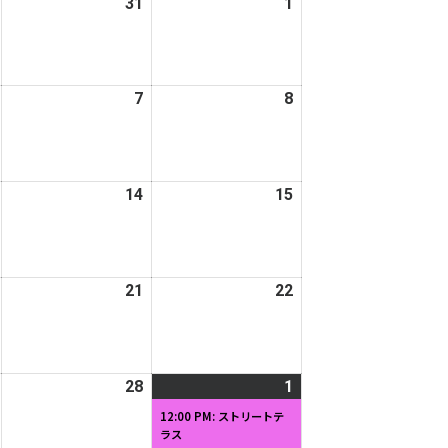
2026
31
2026
1
2026
日
日
年
年
年
1
1
2
月
月
月
2026
7
2026
8
2026
30
31
1
年
年
年
日
日
日
2
2
2
月
月
月
2026
14
2026
15
2026
6
7
8
年
年
年
日
日
日
2
2
2
月
月
月
2026
21
2026
22
2026
13
14
15
年
年
年
日
日
日
2
2
2
月
月
月
2026
28
2026
1
2026
(1
20
21
22
年
年
年
件
日
日
日
12:00 PM: ストリートテ
ラス
2
2
3
の