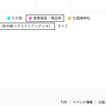
月
月
月
4
25
26
日
日
日
り
その他
商業施設・商店街
大國魂神社
（府中駅ペデストリアンデッキ）
すべて
TOP
イベント情報
お店