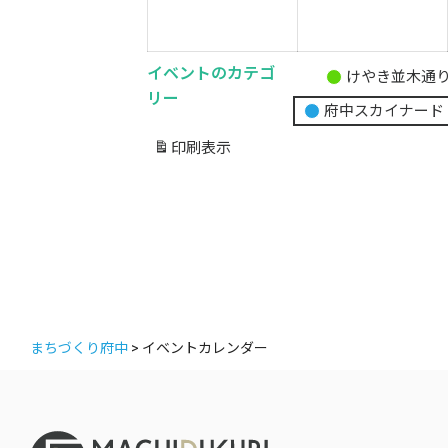
月
23
2
日
イベントのカテゴ
けやき並木通
無
リー
府中スカイナード
題
の
印刷
表示
カ
テ
ゴ
リ
ー
まちづくり府中
>
イベントカレンダー