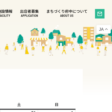
施設情報
出店者募集
まちづくり府中について
FACILITY
APPLICATION
ABOUT US
JA
土
土
日
日
曜
曜