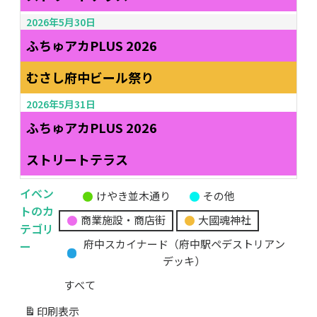
2026年5月30日
ふちゅアカPLUS 2026
むさし府中ビール祭り
2026年5月31日
ふちゅアカPLUS 2026
ストリートテラス
イベン
けやき並木通り
その他
無
トのカ
商業施設・商店街
大國魂神社
題
テゴリ
の
ー
府中スカイナード（府中駅ペデストリアン
カ
デッキ）
テ
すべて
ゴ
リ
印刷
表示