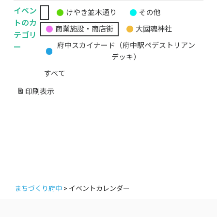
イベン
けやき並木通り
その他
無
トのカ
商業施設・商店街
大國魂神社
題
テゴリ
の
ー
府中スカイナード（府中駅ペデストリアン
カ
デッキ）
テ
すべて
ゴ
リ
印刷
表示
ー
まちづくり府中
>
イベントカレンダー