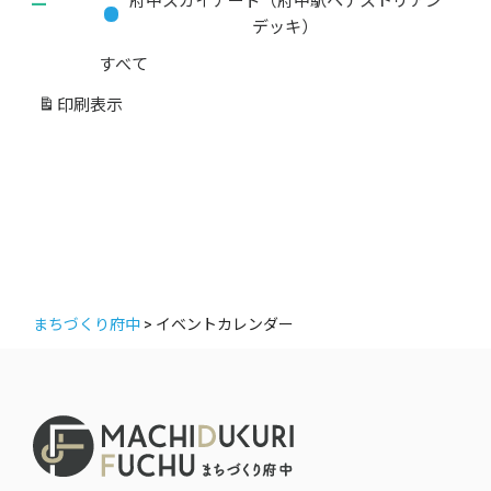
ー
府中スカイナード（府中駅ペデストリアン
カ
デッキ）
テ
すべて
ゴ
リ
印刷
表示
ー
まちづくり府中
>
イベントカレンダー