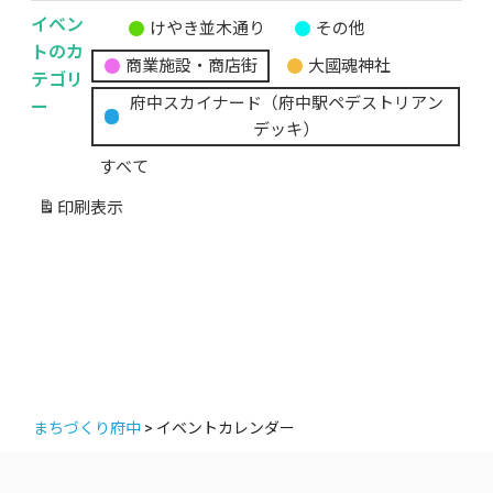
イベン
けやき並木通り
その他
無
トのカ
商業施設・商店街
大國魂神社
題
テゴリ
の
ー
府中スカイナード（府中駅ペデストリアン
カ
デッキ）
テ
すべて
ゴ
リ
印刷
表示
ー
まちづくり府中
>
イベントカレンダー