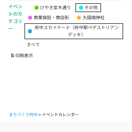
イベン
けやき並木通り
その他
無
トのカ
商業施設・商店街
大國魂神社
題
テゴリ
の
ー
府中スカイナード（府中駅ペデストリアン
カ
デッキ）
テ
すべて
ゴ
リ
印刷
表示
ー
まちづくり府中
>
イベントカレンダー