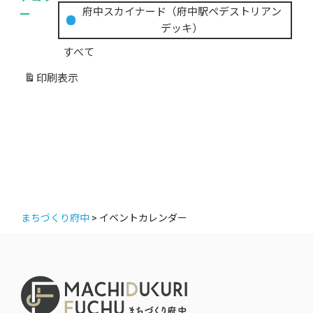
の
ー
府中スカイナード（府中駅ペデストリアン
カ
デッキ）
テ
すべて
ゴ
リ
印刷
表示
ー
まちづくり府中
>
イベントカレンダー