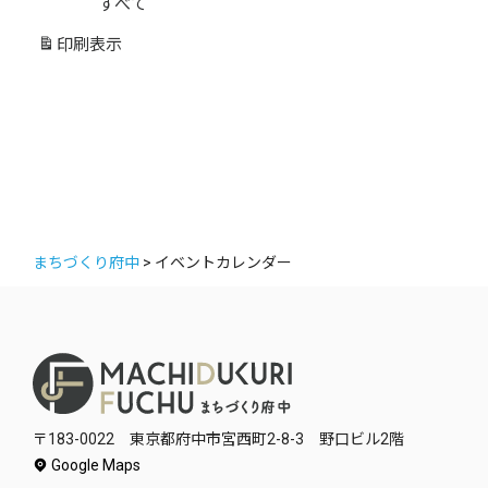
すべて
ゴ
リ
印刷
表示
ー
まちづくり府中
>
イベントカレンダー
〒183-0022 東京都府中市宮西町2-8-3 野口ビル2階
Google Maps