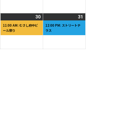
月
月
月
イ
22
23
24
ベ
日
日
日
ン
2026
30
2026
(1
31
2026
(1
ト)
年
年
件
年
件
11:00 AM: むさし府中ビ
12:00 PM: ストリートテ
ール祭り
ラス
5
5
の
5
の
月
月
イ
月
イ
29
30
ベ
31
ベ
日
日
ン
日
ン
ト)
ト)