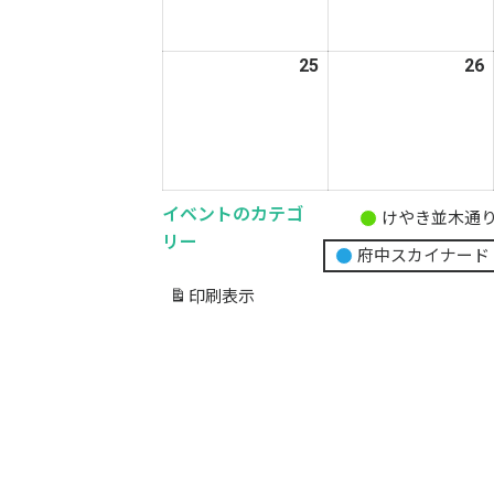
月
18
1
日
25
2026
26
2
年
5
5
月
25
2
日
イベントのカテゴ
けやき並木通
無
リー
府中スカイナード
題
の
印刷
表示
カ
テ
ゴ
リ
ー