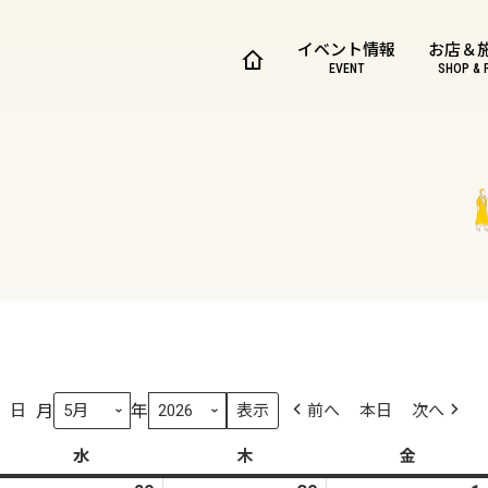
イベント情報
お店＆
EVENT
SHOP & 
月
年
日
前へ
本日
次へ
水
水
木
木
金
金
曜
曜
曜