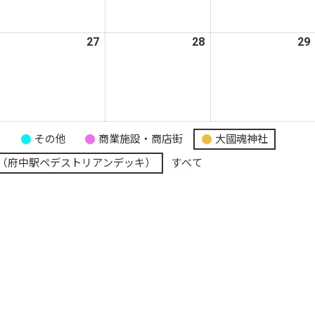
月
月
月
9
20
21
日
日
日
026
27
2026
28
2026
29
年
年
年
5
5
月
月
月
6
27
28
日
日
日
り
その他
商業施設・商店街
大國魂神社
（府中駅ペデストリアンデッキ）
すべて