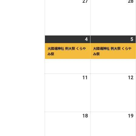
27
2026
28
2
日
日
年
4
4
月
27
2
日
4
2026
(1
5
2
(
年
件
大國魂神社 例大祭 くらや
大國魂神社 例大祭 くらや
み祭
み祭
5
の
5
月
イ
4
ベ
5
日
ン
11
2026
12
2
ト)
年
5
5
月
11
1
日
18
2026
19
2
年
5
5