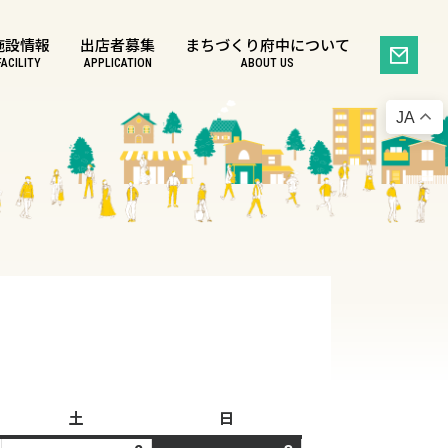
施設情報
出店者募集
まちづくり府中について
FACILITY
APPLICATION
ABOUT US
JA
土
土
日
日
曜
曜