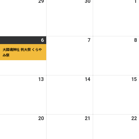
026
29
2026
30
2026
1
日
日
日
年
年
年
4
4
月
月
月
8
29
30
日
日
日
026
1
6
2026
(1
7
2026
8
年
件
年
件
年
大國魂神社 例大祭 くらや
み祭
の
5
の
5
月
イ
月
イ
月
ベ
6
ベ
7
日
ン
日
ン
日
026
13
2026
14
2026
15
ト)
ト)
年
年
年
5
5
月
月
月
2
13
14
日
日
日
026
20
2026
21
2026
22
年
年
年
5
5