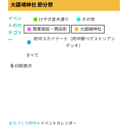
大國魂神社 節分祭
イベン
けやき並木通り
その他
無
トのカ
商業施設・商店街
大國魂神社
題
テゴリ
の
ー
府中スカイナード（府中駅ペデストリアン
カ
デッキ）
テ
すべて
ゴ
リ
印刷
表示
ー
まちづくり府中
>
イベントカレンダー