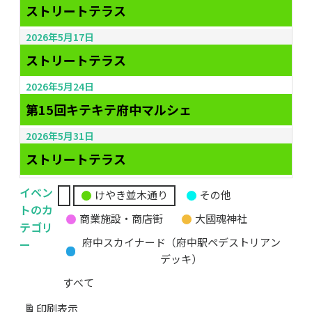
ストリートテラス
2026年5月17日
ストリートテラス
2026年5月24日
第15回キテキテ府中マルシェ
2026年5月31日
ストリートテラス
イベン
けやき並木通り
その他
無
トのカ
商業施設・商店街
大國魂神社
題
テゴリ
の
ー
府中スカイナード（府中駅ペデストリアン
カ
デッキ）
テ
すべて
ゴ
リ
印刷
表示