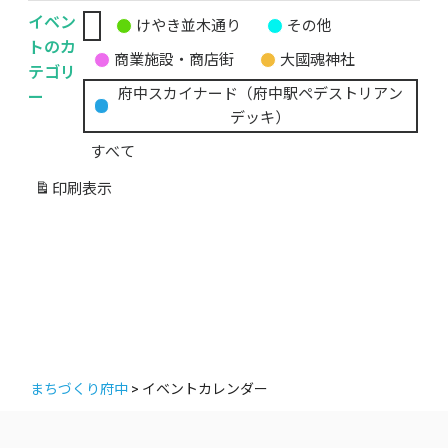
イベン
けやき並木通り
その他
無
トのカ
商業施設・商店街
大國魂神社
題
テゴリ
の
ー
府中スカイナード（府中駅ペデストリアン
カ
デッキ）
テ
すべて
ゴ
リ
印刷
表示
ー
まちづくり府中
>
イベントカレンダー