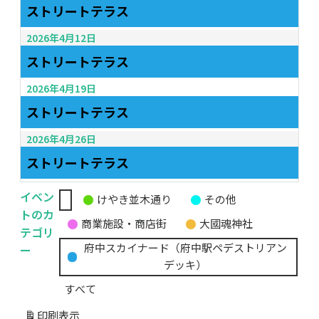
ストリートテラス
2026年4月12日
ストリートテラス
2026年4月19日
ストリートテラス
2026年4月26日
ストリートテラス
イベン
けやき並木通り
その他
無
トのカ
商業施設・商店街
大國魂神社
題
テゴリ
の
ー
府中スカイナード（府中駅ペデストリアン
カ
デッキ）
テ
すべて
ゴ
リ
印刷
表示