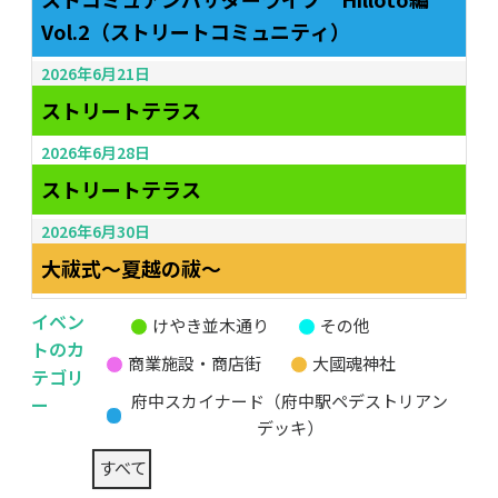
Vol.2（ストリートコミュニティ）
2026年6月21日
ストリートテラス
2026年6月28日
ストリートテラス
2026年6月30日
大祓式～夏越の祓～
イベン
けやき並木通り
その他
無
トのカ
商業施設・商店街
大國魂神社
題
テゴリ
の
ー
府中スカイナード（府中駅ペデストリアン
カ
デッキ）
テ
すべて
ゴ