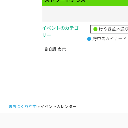
イベントのカテゴ
けやき並木通
無
リー
府中スカイナード
題
の
印刷
表示
カ
テ
ゴ
リ
ー
まちづくり府中
>
イベントカレンダー