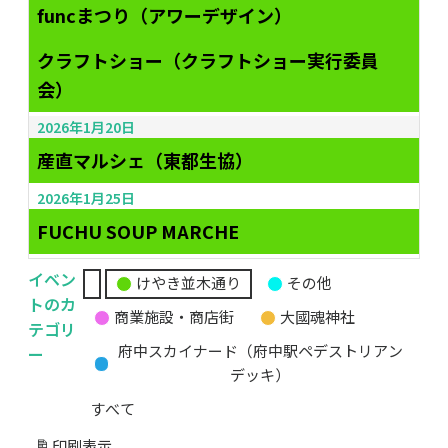
funcまつり（アワーデザイン）
クラフトショー（クラフトショー実行委員
会）
2026年1月20日
産直マルシェ（東都生協）
2026年1月25日
FUCHU SOUP MARCHE
イベン
けやき並木通り
その他
無
トのカ
商業施設・商店街
大國魂神社
題
テゴリ
の
ー
府中スカイナード（府中駅ペデストリアン
カ
デッキ）
テ
すべて
ゴ
リ
印刷
表示