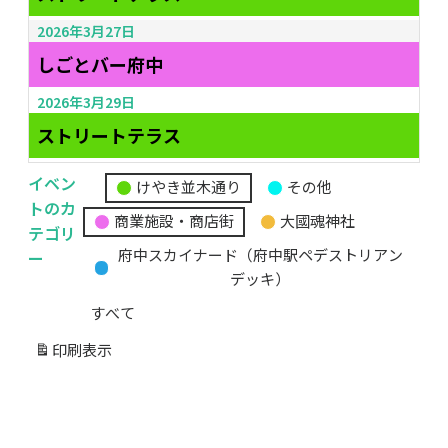
2026年3月27日
しごとバー府中
2026年3月29日
ストリートテラス
イベン
けやき並木通り
その他
無
トのカ
商業施設・商店街
大國魂神社
題
テゴリ
の
ー
府中スカイナード（府中駅ペデストリアン
カ
デッキ）
テ
すべて
ゴ
リ
印刷
表示
ー