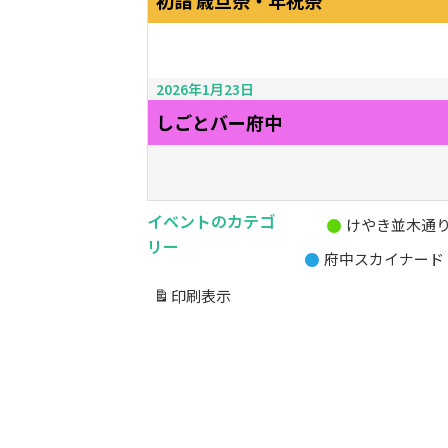
初詣 歳旦祭・年祝祭
2026年1月23日
しごとバー府中
イベントのカテゴ
けやき並木通
無
リー
府中スカイナード
題
の
印刷
表示
カ
テ
ゴ
リ
ー