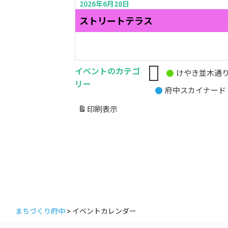
2026年6月28日
ストリートテラス
イベントのカテゴ
けやき並木通
無
リー
府中スカイナード
題
の
印刷
表示
カ
テ
ゴ
リ
ー
まちづくり府中
>
イベントカレンダー