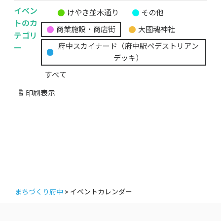
イベン
けやき並木通り
その他
無
トのカ
商業施設・商店街
大國魂神社
題
テゴリ
の
ー
府中スカイナード（府中駅ペデストリアン
カ
デッキ）
テ
すべて
ゴ
リ
印刷
表示
ー
まちづくり府中
>
イベントカレンダー