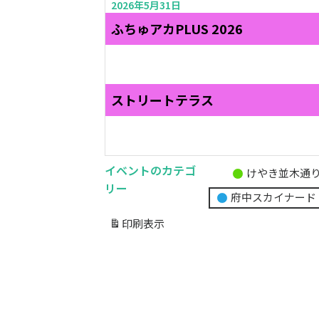
2026年5月31日
ふちゅアカPLUS 2026
ストリートテラス
イベントのカテゴ
けやき並木通
無
リー
府中スカイナード
題
の
印刷
表示
カ
テ
ゴ
リ
ー