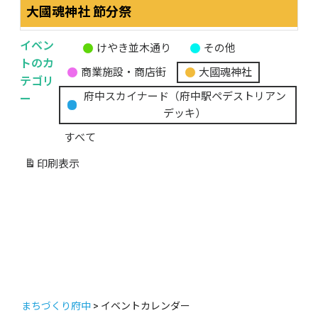
大國魂神社 節分祭
イベン
けやき並木通り
その他
無
トのカ
商業施設・商店街
大國魂神社
題
テゴリ
の
ー
府中スカイナード（府中駅ペデストリアン
カ
デッキ）
テ
すべて
ゴ
リ
印刷
表示
ー
まちづくり府中
>
イベントカレンダー