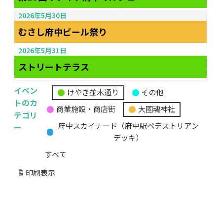
2026年5月30日
むさし府中ビール祭り
2026年5月31日
ストリートテラス
イベン
けやき並木通り
その他
無
トのカ
商業施設・商店街
大國魂神社
題
テゴリ
の
ー
府中スカイナード（府中駅ペデストリアン
カ
デッキ）
テ
すべて
ゴ
リ
印刷
表示
ー