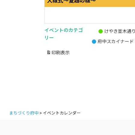
大祓式～夏越の祓～
イベントのカテゴ
けやき並木通
無
リー
府中スカイナード
題
の
印刷
表示
カ
テ
ゴ
リ
ー
まちづくり府中
>
イベントカレンダー