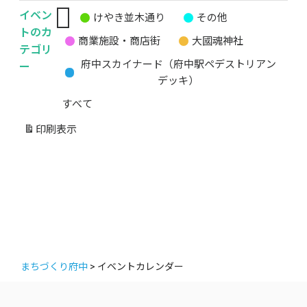
イベン
けやき並木通り
その他
無
トのカ
商業施設・商店街
大國魂神社
題
テゴリ
の
ー
府中スカイナード（府中駅ペデストリアン
カ
デッキ）
テ
すべて
ゴ
リ
印刷
表示
ー
まちづくり府中
>
イベントカレンダー