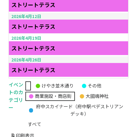
ストリートテラス
2026年4月12日
ストリートテラス
2026年4月19日
ストリートテラス
2026年4月26日
ストリートテラス
イベン
けやき並木通り
その他
無
トのカ
商業施設・商店街
大國魂神社
題
テゴリ
の
ー
府中スカイナード（府中駅ペデストリアン
カ
デッキ）
テ
すべて
ゴ
リ
印刷
表示