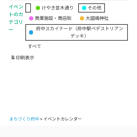
イベン
けやき並木通り
その他
無
トのカ
商業施設・商店街
大國魂神社
題
テゴリ
の
ー
府中スカイナード（府中駅ペデストリアン
カ
デッキ）
テ
すべて
ゴ
リ
印刷
表示
ー
まちづくり府中
>
イベントカレンダー