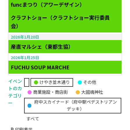
funcまつり（アワーデザイン）
クラフトショー（クラフトショー実行委員
会）
2026年1月20日
産直マルシェ（東都生協）
2026年1月25日
FUCHU SOUP MARCHE
イベン
けやき並木通り
その他
無
トのカ
商業施設・商店街
大國魂神社
題
テゴリ
の
ー
府中スカイナード（府中駅ペデストリアン
カ
デッキ）
テ
すべて
ゴ
リ
印刷
表示