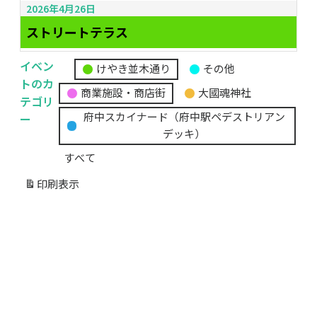
2026年4月26日
ストリートテラス
イベン
けやき並木通り
その他
無
トのカ
商業施設・商店街
大國魂神社
題
テゴリ
の
ー
府中スカイナード（府中駅ペデストリアン
カ
デッキ）
テ
すべて
ゴ
リ
印刷
表示
ー