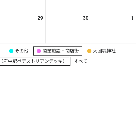
月
月
月
1
22
23
日
日
日
026
29
2026
30
2026
1
年
年
年
4
4
月
月
月
8
29
30
り
その他
商業施設・商店街
大國魂神社
日
日
日
（府中駅ペデストリアンデッキ）
すべて