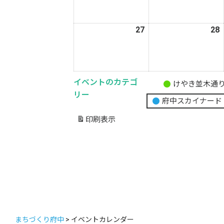
月
20
2
日
27
2026
28
2
年
4
4
月
27
2
イベントのカテゴ
けやき並木通
無
日
リー
府中スカイナード
題
の
印刷
表示
カ
テ
ゴ
リ
ー
まちづくり府中
>
イベントカレンダー