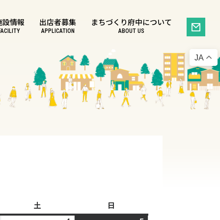
施設情報
出店者募集
まちづくり府中について
FACILITY
APPLICATION
ABOUT US
JA
土
土
日
日
曜
曜