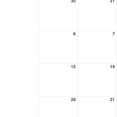
30
2026
31
2
日
日
年
3
3
月
30
3
日
6
2026
7
2
年
4
4
月
6
7
日
13
2026
14
2
年
4
4
月
13
1
日
20
2026
21
2
年
4
4