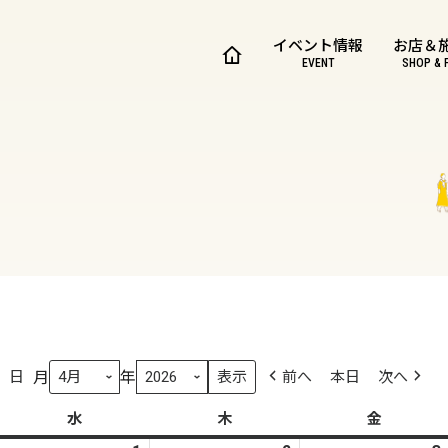
イベント情報
お店＆
EVENT
SHOP & 
月
年
日
前へ
本日
次へ
水
水
木
木
金
金
曜
曜
曜