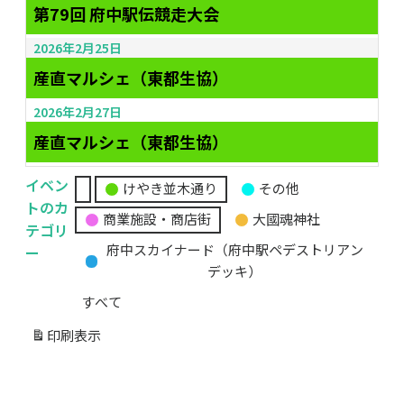
第79回 府中駅伝競走大会
2026年2月25日
産直マルシェ（東都生協）
2026年2月27日
産直マルシェ（東都生協）
イベン
けやき並木通り
その他
無
トのカ
商業施設・商店街
大國魂神社
題
テゴリ
の
ー
府中スカイナード（府中駅ペデストリアン
カ
デッキ）
テ
すべて
ゴ
リ
印刷
表示
ー