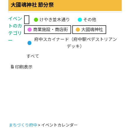
大國魂神社 節分祭
イベン
けやき並木通り
その他
無
トのカ
商業施設・商店街
大國魂神社
題
テゴリ
の
ー
府中スカイナード（府中駅ペデストリアン
カ
デッキ）
テ
すべて
ゴ
リ
印刷
表示
ー
まちづくり府中
>
イベントカレンダー