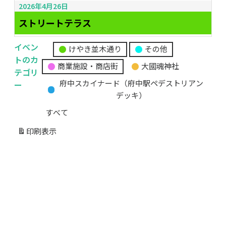
2026年4月26日
ストリートテラス
イベン
けやき並木通り
その他
無
トのカ
商業施設・商店街
大國魂神社
題
テゴリ
の
ー
府中スカイナード（府中駅ペデストリアン
カ
デッキ）
テ
すべて
ゴ
リ
印刷
表示
ー