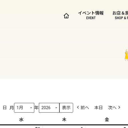
イベント情報
お店＆
EVENT
SHOP & 
月
年
日
前へ
本日
次へ
水
水
木
木
金
金
曜
曜
曜