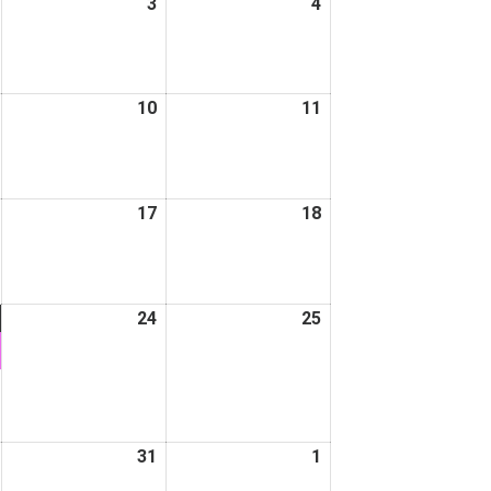
2026
3
2026
4
2026
日
日
年
年
年
1
1
1
月
月
月
2026
10
2026
11
2026
2
3
4
年
年
年
日
日
日
1
1
1
月
月
月
2026
17
2026
18
2026
9
10
11
年
年
年
日
日
日
1
1
1
月
月
月
2026
(1
24
2026
25
2026
16
17
18
年
件
年
年
日
日
日
1
の
1
1
月
イ
月
月
23
ベ
24
25
日
ン
日
日
2026
31
2026
1
2026
ト)
年
年
年