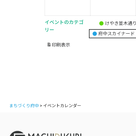
1
1
月
26
2
イベントのカテゴ
けやき並木通
無
日
リー
府中スカイナード
題
の
印刷
表示
カ
テ
ゴ
リ
ー
まちづくり府中
>
イベントカレンダー