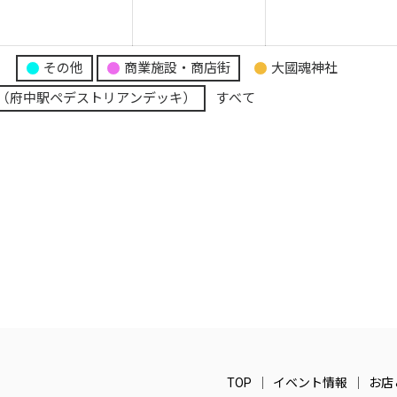
1
1
月
月
月
7
28
29
り
その他
商業施設・商店街
大國魂神社
日
日
日
（府中駅ペデストリアンデッキ）
すべて
TOP
イベント情報
お店