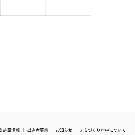
1
1
2
月
月
月
30
31
1
日
日
日
＆施設情報
出店者募集
お知らせ
まちづくり府中について