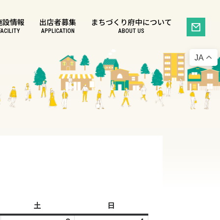
施設情報
出店者募集
まちづくり府中について
FACILITY
APPLICATION
ABOUT US
JA
土
土
日
日
曜
曜