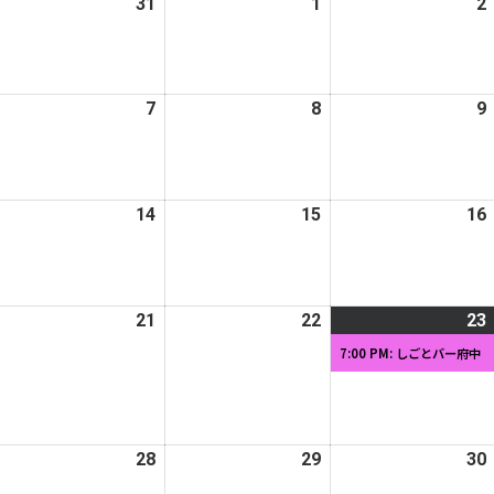
025
31
2025
1
2026
2
日
日
日
年
年
年
2
12
1
月
月
月
026
7
2026
8
2026
9
0
31
1
年
年
年
日
日
日
1
1
月
月
月
026
14
2026
15
2026
16
7
8
年
年
年
日
日
日
1
1
月
月
月
026
21
2026
22
2026
23
3
14
15
年
年
年
日
日
日
7:00 PM: しごとバー府中
1
1
月
月
月
0
21
22
日
日
日
026
28
2026
29
2026
30
年
年
年