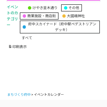
イベン
けやき並木通り
その他
無
トのカ
商業施設・商店街
大國魂神社
題
テゴリ
の
ー
府中スカイナード（府中駅ペデストリアン
カ
デッキ）
テ
すべて
ゴ
リ
印刷
表示
ー
まちづくり府中
>
イベントカレンダー