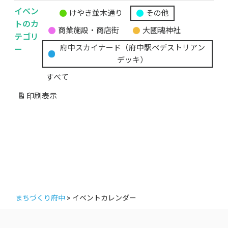
イベン
けやき並木通り
その他
無
トのカ
商業施設・商店街
大國魂神社
題
テゴリ
の
ー
府中スカイナード（府中駅ペデストリアン
カ
デッキ）
テ
すべて
ゴ
リ
印刷
表示
ー
まちづくり府中
>
イベントカレンダー