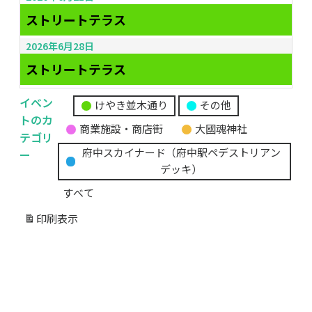
ストリートテラス
2026年6月28日
ストリートテラス
イベン
けやき並木通り
その他
無
トのカ
商業施設・商店街
大國魂神社
題
テゴリ
の
ー
府中スカイナード（府中駅ペデストリアン
カ
デッキ）
テ
すべて
ゴ
リ
印刷
表示
ー