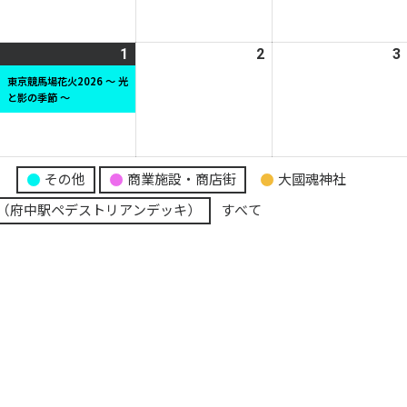
月
月
月
3
24
25
日
日
日
026
1
2026
(1
2
2026
3
年
年
件
年
東京競馬場花火2026 ～ 光
と影の季節 ～
7
の
7
月
月
イ
月
0
1
ベ
2
日
日
ン
日
り
その他
商業施設・商店街
大國魂神社
ト)
（府中駅ペデストリアンデッキ）
すべて