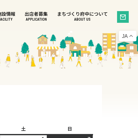
施設情報
出店者募集
まちづくり府中について
FACILITY
APPLICATION
ABOUT US
JA
土
土
日
日
曜
曜