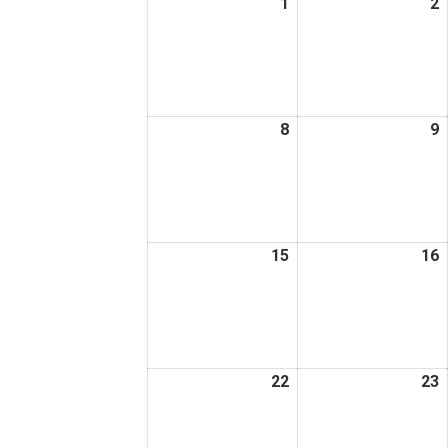
1
2026
2
2
日
日
年
6
6
月
1
2
日
8
2026
9
2
年
6
6
月
8
9
日
15
2026
16
2
年
6
6
月
15
1
日
22
2026
23
2
年
6
6