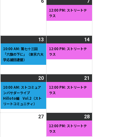
2026
6
2026
7
2026
(1
日
日
年
年
年
件
12:00 PM: ストリートテ
ラス
6
6
6
の
月
月
月
イ
5
6
7
ベ
日
日
日
ン
2026
13
2026
(1
14
2026
(1
ト)
年
年
件
年
件
10:00 AM: 第七十三回
12:00 PM: ストリートテ
「六旗の下に」（東京六大
ラス
6
6
の
6
の
学応援団連盟）
月
月
イ
月
イ
12
13
ベ
14
ベ
日
日
ン
日
ン
2026
20
2026
(1
21
2026
(1
ト)
ト)
年
年
件
年
件
10:00 AM: ストコミュア
12:00 PM: ストリートテ
ンバサダーライブ
ラス
6
6
の
6
の
Hilloto編 Vol.2（スト
月
月
イ
月
イ
リートコミュニティ）
19
20
ベ
21
ベ
日
日
ン
日
ン
2026
27
2026
28
2026
(1
ト)
ト)
年
年
年
件
12:00 PM: ストリートテ
ラス
6
6
6
の