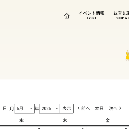
イベント情報
お店＆
EVENT
SHOP & 
月
年
日
前へ
本日
次へ
水
水
木
木
金
金
曜
曜
曜