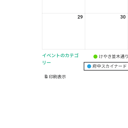
月
22
2
日
29
2026
30
2
年
6
6
月
29
3
日
イベントのカテゴ
けやき並木通
無
リー
府中スカイナード
題
の
印刷
表示
カ
テ
ゴ
リ
ー