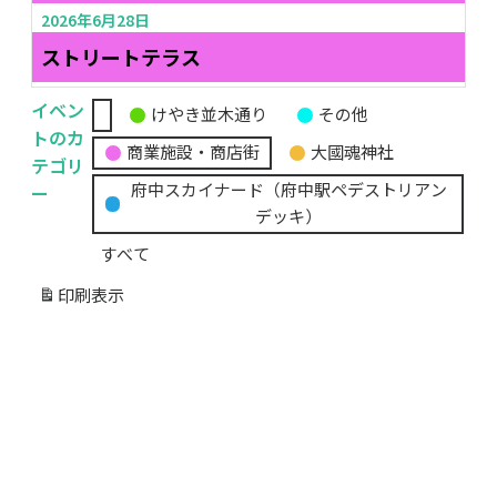
2026年6月28日
ストリートテラス
イベン
けやき並木通り
その他
無
トのカ
商業施設・商店街
大國魂神社
題
テゴリ
の
ー
府中スカイナード（府中駅ペデストリアン
カ
デッキ）
テ
すべて
ゴ
リ
印刷
表示
ー