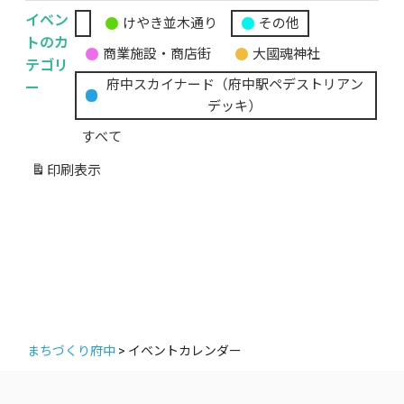
イベン
けやき並木通り
その他
無
トのカ
商業施設・商店街
大國魂神社
題
テゴリ
の
ー
府中スカイナード（府中駅ペデストリアン
カ
デッキ）
テ
すべて
ゴ
リ
印刷
表示
ー
まちづくり府中
>
イベントカレンダー