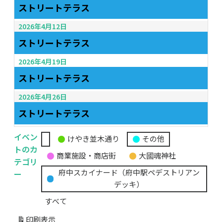
ストリートテラス
2026年4月12日
ストリートテラス
2026年4月19日
ストリートテラス
2026年4月26日
ストリートテラス
イベン
けやき並木通り
その他
無
トのカ
商業施設・商店街
大國魂神社
題
テゴリ
の
ー
府中スカイナード（府中駅ペデストリアン
カ
デッキ）
テ
すべて
ゴ
リ
印刷
表示