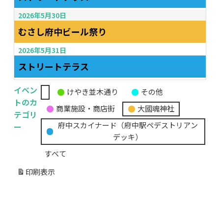
2026年5月30日
むさし府中ビール祭り
2026年5月31日
ストリートテラス
イベン
けやき並木通り
その他
無
トのカ
商業施設・商店街
大國魂神社
題
テゴリ
の
ー
府中スカイナード（府中駅ペデストリアン
カ
デッキ）
テ
すべて
ゴ
リ
印刷
表示
ー