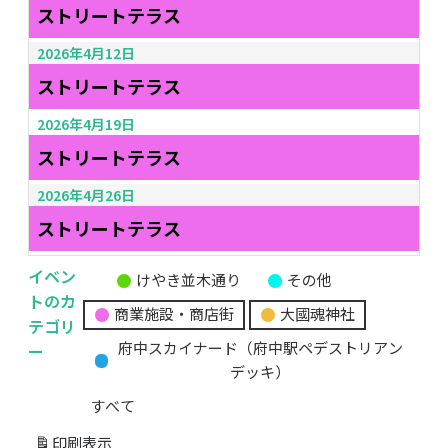
ストリートテラス
2026年4月12日
ストリートテラス
2026年4月19日
ストリートテラス
2026年4月26日
ストリートテラス
イベン
けやき並木通り
その他
無
トのカ
商業施設・商店街
大國魂神社
題
テゴリ
の
ー
府中スカイナード（府中駅ペデストリアン
カ
デッキ）
テ
すべて
ゴ
リ
印刷
表示