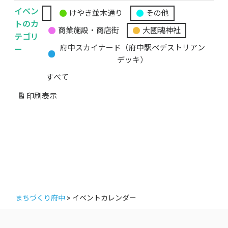
イベン
けやき並木通り
その他
無
トのカ
商業施設・商店街
大國魂神社
題
テゴリ
の
ー
府中スカイナード（府中駅ペデストリアン
カ
デッキ）
テ
すべて
ゴ
リ
印刷
表示
ー
まちづくり府中
>
イベントカレンダー