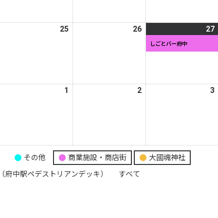
月
月
月
7
18
19
日
日
日
026
25
2026
26
2026
27
年
年
年
しごとバー府中
3
3
月
月
月
4
25
26
日
日
日
026
1
2026
2
2026
3
年
年
年
4
4
月
月
月
1
1
2
日
日
日
り
その他
商業施設・商店街
大國魂神社
（府中駅ペデストリアンデッキ）
すべて