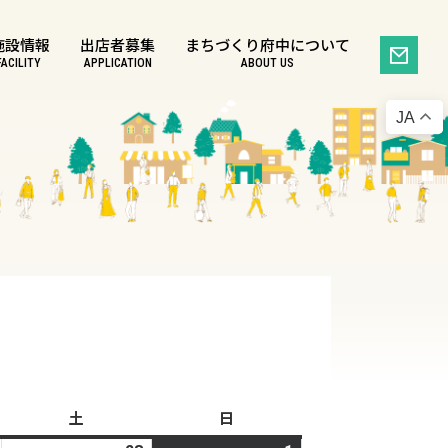
施設情報
出店者募集
まちづくり府中について
FACILITY
APPLICATION
ABOUT US
JA
土
土
日
日
曜
曜