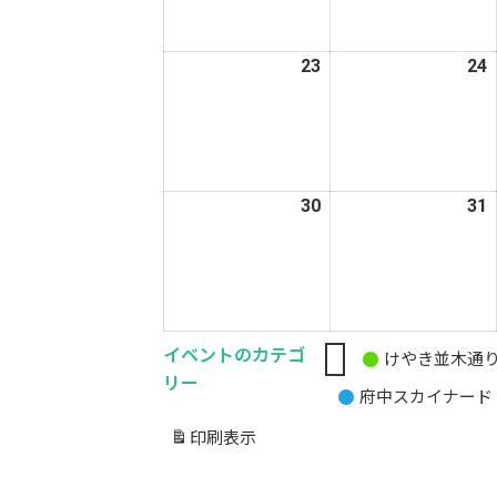
月
16
1
日
23
2026
24
2
年
3
3
月
23
2
日
30
2026
31
2
年
3
3
月
30
3
日
イベントのカテゴ
けやき並木通
無
リー
府中スカイナード
題
の
印刷
表示
カ
テ