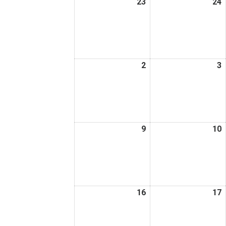
23
2026
24
2
日
日
年
2
2
月
23
2
日
2
2026
3
2
年
3
3
月
2
3
日
9
2026
10
2
年
3
3
月
9
1
日
16
2026
17
2
年
3
3