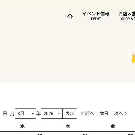
イベント情報
お店＆
EVENT
SHOP & 
月
年
日
前へ
本日
次へ
水
水
木
木
金
金
曜
曜
曜