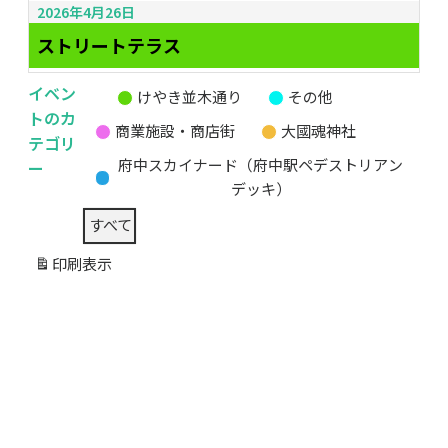
2026年4月26日
ストリートテラス
イベン
けやき並木通り
その他
無
トのカ
商業施設・商店街
大國魂神社
題
テゴリ
の
ー
府中スカイナード（府中駅ペデストリアン
カ
デッキ）
テ
すべて
ゴ
リ
印刷
表示
ー