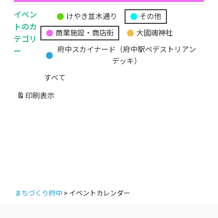
イベン
けやき並木通り
その他
無
トのカ
商業施設・商店街
大國魂神社
題
テゴリ
の
ー
府中スカイナード（府中駅ペデストリアン
カ
デッキ）
テ
すべて
ゴ
リ
印刷
表示
ー
まちづくり府中
>
イベントカレンダー